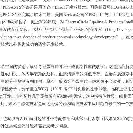
Roche上市的PEGASYS等都是采用了这些Enzon开发的技术。可降解缓释PEGylati
SN38完成了临床二期，美国Necktar公司的PEG-IL2与anti-PD1联用
质体和
纳米粒子。
截止2020年底，对 PharmaCircle Pipeline & Products Intel
的某个阶段。这些产品包括了创新产品和生物仿制药（Drug Developmen
。
gylation-three-decades-of-product-approvals-technology-development/）
因
体技术以外最为成功的药物开发技术。
三维空间的状态，最终导致蛋白质各种生物化学性质的改变，这包括溶解
降低或消失，体内半衰期的延长，血浆清除率的降低等等。在蛋白质溶液
蛋白质分子都没有副作用。聚乙二醇修饰的蛋白质一般构象不会改变，其
性分子，分子量在500万（10^6）以下时免疫原性非常低。临床上使用
功开发上市的药物几乎覆盖所有药物结构领域，这包括抗体片段，细胞因
因此，聚乙二醇化技术是当之无愧的药物输送技术中应用范围最广的一个
, 也就没有因Fc 而引起的各种毒副作用和其它不利因素（比如ADC药物
设计这类候选药时经常需要思考的问题。