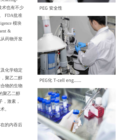
PEG 安全性
on技术也有不少
。 FDA批准
ligence 模块
t &
此从药物开发
度及化学稳定
中，聚乙二醇
PEG化 T-cell eng......
结合物的生物
的聚乙二醇
子，激素，
技术。
存在的内吞后