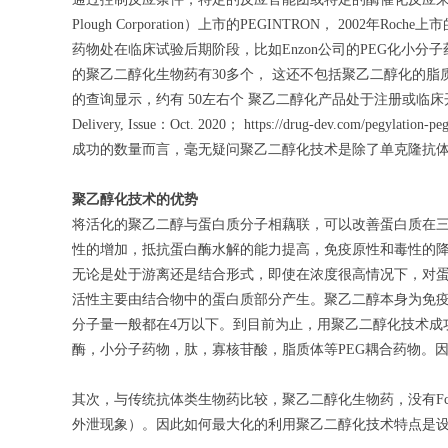
Plough Corporation）上市的PEGINTRON， 2002年
药物处在临床试验后期阶段，比如Enzon公司的PEG化小分子药PEG-
的聚乙二醇化生物药有30多个， 这还不包括
聚乙二醇化的脂
的查询显示，约有 50左右个 聚乙二醇化产品处于注册或临床开发
Delivery, Issue：Oct. 2020； https://drug-dev.com/pegylation-pe
成功的数量而言，毫无疑问聚乙二醇化技术是除了单克隆抗
聚乙醇化技术的优势
将活化的聚乙二醇与蛋白质分子相藕联，可以改善蛋白质在
性的增加，抵抗蛋白酶水解的能力提高，免疫原性和毒性的
无论是处于游离还是结合形式，即使在浓度很高情况下，对
活性主要由结合物中的蛋白质部分产生。聚乙二醇本身为免疫惰
分子量一般都在4万以下。到目前为止，用聚乙二醇化技术成
酶，小分子药物，肽，寡核苷酸，脂质体等PEG耦合药物。
其次，与传统抗体类生物药比较，聚乙二醇化生物药，没有Fc
外泄现象）。因此如何最大化的利用聚乙二醇化技术特点是