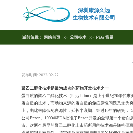
深圳康源久远
生物技术有限公司
当前位
置
：
网站首页
公司技术
PEG 背景
>>
>>
发布时间:
2022-02-22
|
|
聚乙二醇化技术是最为成功的药物开发技术之一
蛋白质的聚乙二醇化技术（Pegylation）是上个世纪70年代
蛋白质的技术，而动物来源的蛋白质的免疫原性问题又尤为突出
上，由此来降低免疫源性，延长半衰期。经过10年的研究，Davi
公司Enzon。1990年FDA批准了Enzon开发的全球第一个蛋
市。这两个最早的聚乙二醇化上市药所用的技术都是随机偶联技
通过控制反应条件，特定的反应官能团或特定的酶催化反应来进行选择性定点反